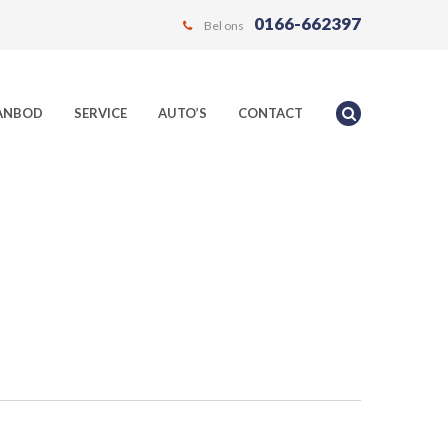
0166-662397
Bel ons
ANBOD
SERVICE
AUTO’S
CONTACT